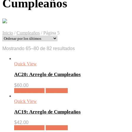
Cumpleaños
Inicio
/
Cumpleaños
/
Página 5
Ordenado
Mostrando 65–80 de 82 resultados
por
los
Quick View
últimos
AC20: Arreglo de Cumpleaños
$
60.00
Añadir al carrito
Vista rápida
Quick View
AC19: Arreglo de Cumpleaños
$
42.00
Añadir al carrito
Vista rápida