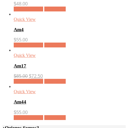
$
48.00
Añadir al carrito
Vista rápida
Quick View
Am4
$
55.00
Añadir al carrito
Vista rápida
Quick View
Am17
El
El
$
85.00
$
72.50
precio
precio
Añadir al carrito
Vista rápida
original
actual
era:
es:
Quick View
$85.00.
$72.50.
Am44
$
55.00
Añadir al carrito
Vista rápida
¿Quienes Somos?