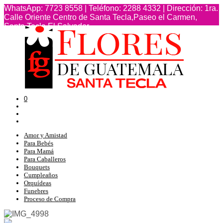
WhatsApp: 7723 8558 | Teléfono: 2288 4332 | Dirección: 1ra.
Calle Oriente Centro de Santa Tecla,Paseo el Carmen,
Santa Tecla,El Salvador
TERMINOS Y CONDICIONES
0
Amor y Amistad
Para Bebés
Para Mamá
Para Caballeros
Bouquets
Cumpleaños
Orquídeas
Funebres
Proceso de Compra