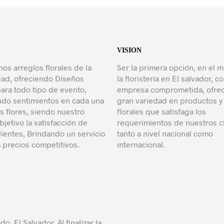
VISION
nos arreglos florales de la
Ser la primera opción, en el 
dad, ofreciendo Diseños
la floristería en El salvador, 
para todo tipo de evento,
empresa comprometida, ofre
ndo sentimientos en cada una
gran variedad en productos y
s flores, siendo nuestro
florales que satisfaga los
bjetivo la satisfacción de
requerimientos de nuestros c
lientes, Brindando un servicio
tanto a nivel nacional como
 precios competitivos.
internacional.
do El Salvador. Al finalizar la