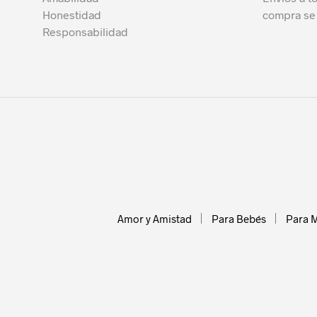
Honestidad
compra se 
Responsabilidad
Amor y Amistad
Para Bebés
Para 