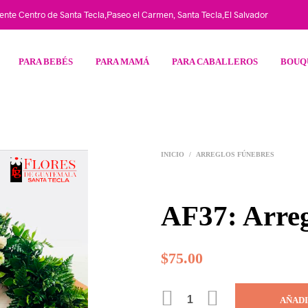
riente Centro de Santa Tecla,Paseo el Carmen, Santa Tecla,El Salvador
PARA BEBÉS
PARA MAMÁ
PARA CABALLEROS
BOUQ
INICIO
/
ARREGLOS FÚNEBRES
AF37: Arre
$
75.00
AÑADI