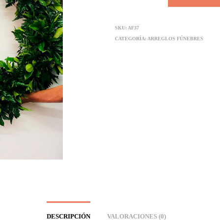
SKU:
AF37
CATEGORÍA:
ARREGLOS FÚNEBRES
DESCRIPCIÓN
VALORACIONES (0)