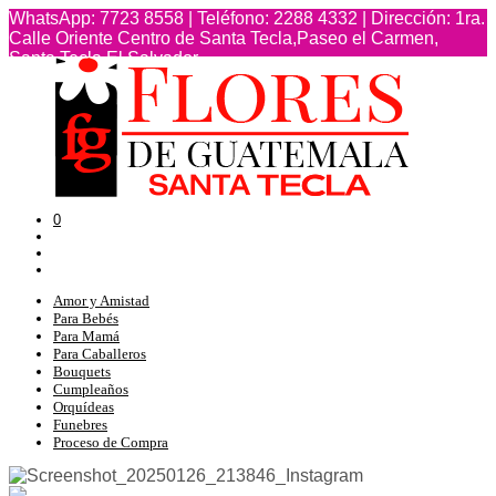
WhatsApp: 7723 8558 | Teléfono: 2288 4332 | Dirección: 1ra.
Calle Oriente Centro de Santa Tecla,Paseo el Carmen,
Santa Tecla,El Salvador
TERMINOS Y CONDICIONES
0
Amor y Amistad
Para Bebés
Para Mamá
Para Caballeros
Bouquets
Cumpleaños
Orquídeas
Funebres
Proceso de Compra